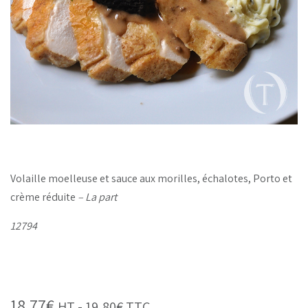
Volaille moelleuse et sauce aux morilles, échalotes, Porto et
crème réduite
– La part
12794
18,77
€
HT -
19,80
€
TTC