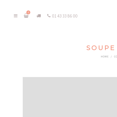
0
01 43 33 86 00
SOUPE 
HOME
/
C