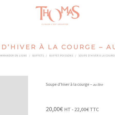
D’HIVER À LA COURGE – A
OMMANDER EN LIGNE
/
BUFFETS
/
BUFFET-POISSONS
/
SOUPE D’HIVER À LA COURGE
Soupe d’hiver à la courge –
au litre
20,00
€
HT -
22,00
€
TTC