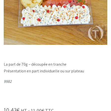
La part de 70g – découpée en tranche
Présentation en part individuelle ou sur plateau
9982
10,43
€
HT -
11,00
€
TTC