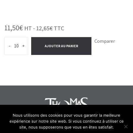
11,50
€
HT -
12,65
€
TTC
Comparer
-
+
AJOUTER AU PANIER
Nous utilisons des cookies pour vous garantir la meilleure
expérience sur notre site web. Si vous continuez à utiliser ce
Select at least 2 products
site, nous supposerons que vous en êtes satisfait.