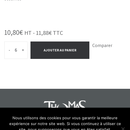
10,80
€
HT -
11,88
€
TTC
Comparer
-
+
AJOUTER AU PANIER
Nous utilisons des cookies pour vous garantir la meilleure
expérience sur notre site web. Si vous continuez à utiliser ce
site, nous supposerons que vous en êtes satisfait.