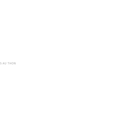
N
S AU THON