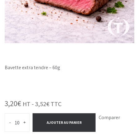
Bavette extra tendre – 60g
3,20
€
HT -
3,52
€
TTC
Comparer
-
+
AJOUTER AU PANIER