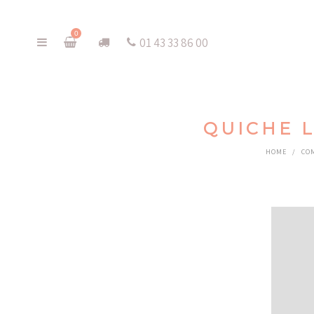
0
01 43 33 86 00
QUICHE 
HOME
/
CO