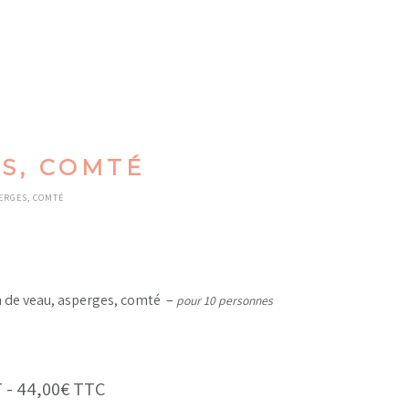
S, COMTÉ
ERGES, COMTÉ
 de veau, asperges, comté –
pour 10 personnes
 -
44,00
€
TTC