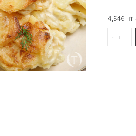
4,64
€
HT 
-
+