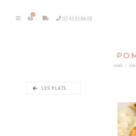
0
01 43 33 86 00
POM
HOME
/
COM
LES PLATS