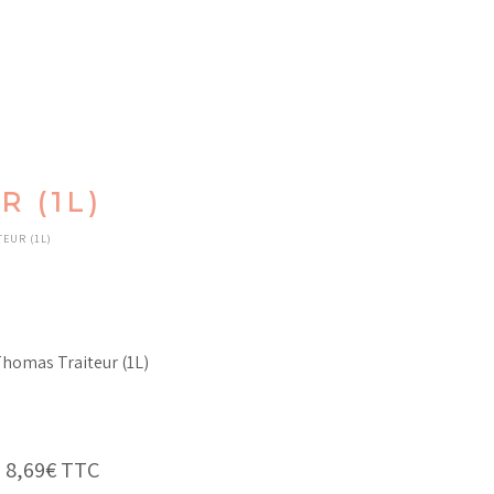
 (1L)
TEUR (1L)
Thomas Traiteur (1L)
-
8,69
€
TTC