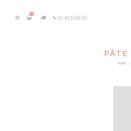
0
01 43 33 86 00
PÂTE
HOME
/