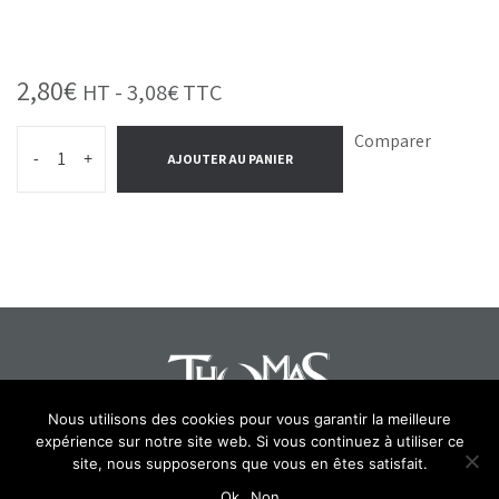
2,80
€
HT -
3,08
€
TTC
Comparer
-
+
AJOUTER AU PANIER
Nous utilisons des cookies pour vous garantir la meilleure
expérience sur notre site web. Si vous continuez à utiliser ce
Select at least 2 products
site, nous supposerons que vous en êtes satisfait.
to compare
Ok
Non