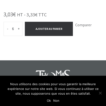
3,03
€
HT -
3,33
€
TTC
Comparer
-
+
AJOUTER AU PANIER
Nous utilisons des cookies pour vous garantir la meilleure
expérience sur notre site web. Si vous continuez à utiliser ce
Select at least 2 products
site, nous supposerons que vous en êtes satisfait.
to compare
Ok
Non