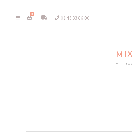
0
01 43 33 86 00
MI
HOME
/
COM