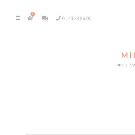
0
01 43 33 86 00
MI
HOME
/
CO