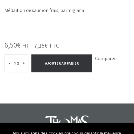
Médaillon de saumon frais, parmigiana
6,50
€
HT -
7,15
€
TTC
Comparer
-
+
AJOUTER AU PANIER
Nous utilisons des cookies pour vous garantir la meilleure