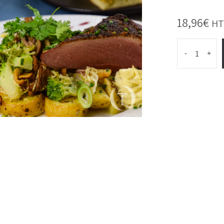
18,96
€
HT
-
+