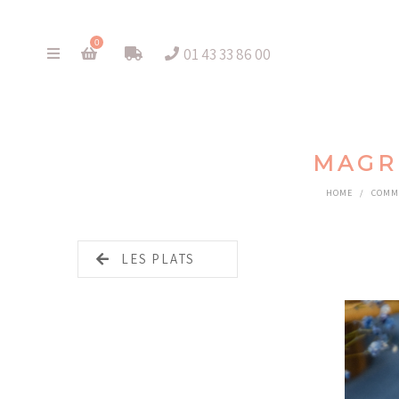
0
01 43 33 86 00
MAGR
HOME
/
COMM
LES PLATS