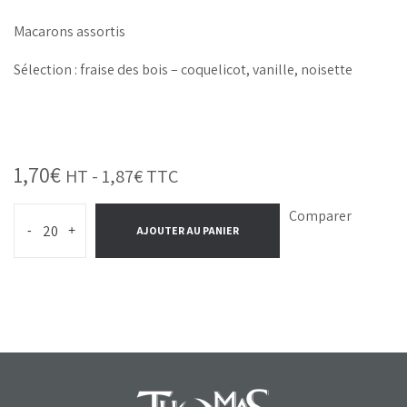
Macarons assortis
Sélection : fraise des bois – coquelicot, vanille, noisette
1,70
€
HT -
1,87
€
TTC
Comparer
-
+
AJOUTER AU PANIER