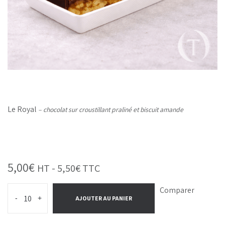
Le Royal
–
chocolat sur croustillant praliné et biscuit amande
5,00
€
HT -
5,50
€
TTC
Comparer
-
+
AJOUTER AU PANIER