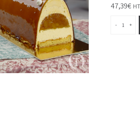
47,39
€
HT
-
+