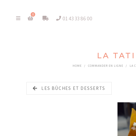
0
01 43 33 86 00
LA TAT
HOME
/
COMMANDER EN LIGNE
/
LA 
LES BÛCHES ET DESSERTS