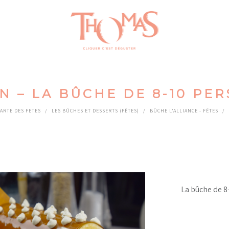
IN – LA BÛCHE DE 8-10 PE
CARTE DES FETES
/
LES BÛCHES ET DESSERTS (FÊTES)
/
BÛCHE L'ALLIANCE - FÊTES
/
La bûche de 8