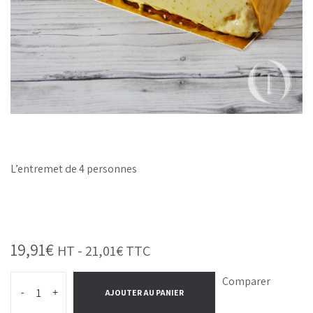
L’entremet de 4 personnes
19,91
€
HT -
21,01
€
TTC
Comparer
-
+
AJOUTER AU PANIER