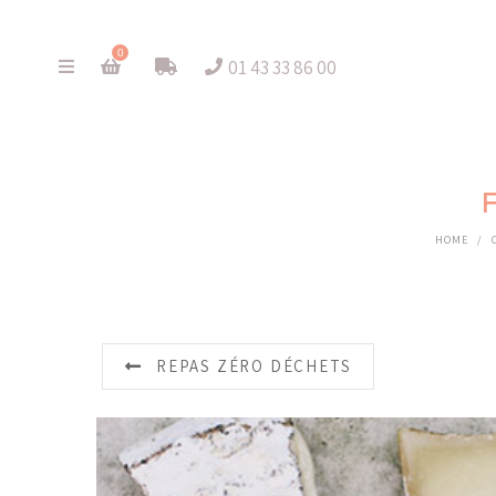
0
01 43 33 86 00
HOME
/
REPAS ZÉRO DÉCHETS