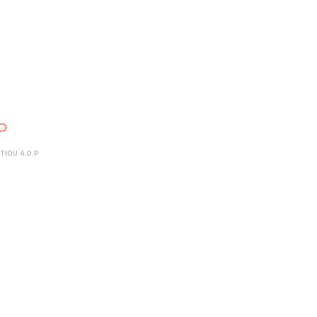
P
TIOU A.O.P