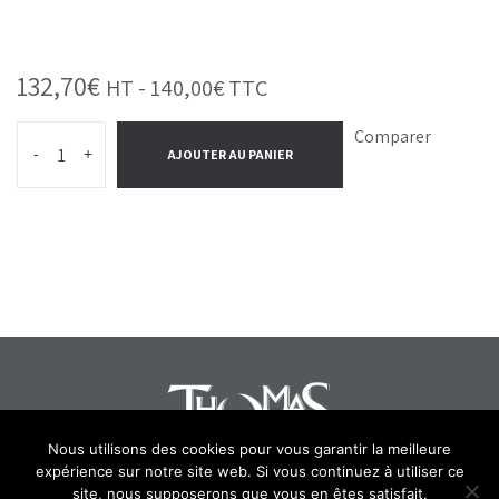
132,70
€
HT -
140,00
€
TTC
Comparer
-
+
AJOUTER AU PANIER
Nous utilisons des cookies pour vous garantir la meilleure
expérience sur notre site web. Si vous continuez à utiliser ce
site, nous supposerons que vous en êtes satisfait.
Select at least 2 products