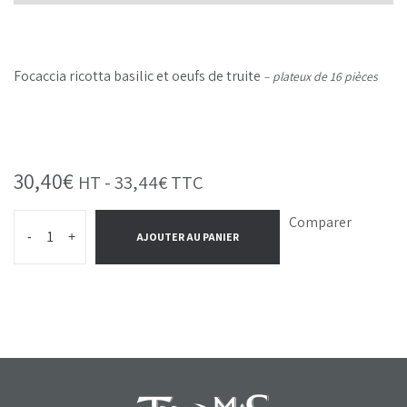
Focaccia ricotta basilic et oeufs de truite
– plateux de 16
pièces
30,40
€
HT -
33,44
€
TTC
Comparer
-
+
AJOUTER AU PANIER