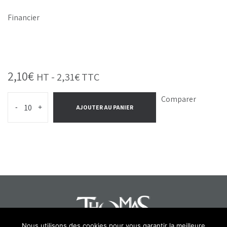
Financier
2,10
€
HT -
2,31
€
TTC
Comparer
-
+
AJOUTER AU PANIER
Nous utilisons des cookies pour vous garantir la meilleure