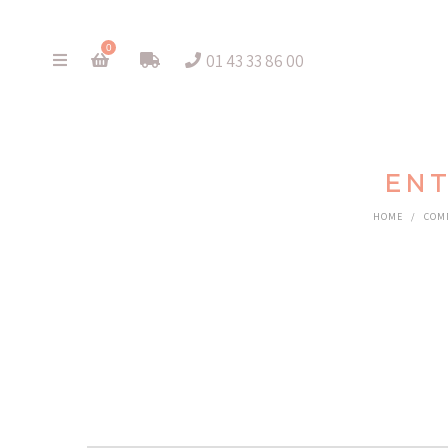
0
01 43 33 86 00
ENT
HOME
/
COM