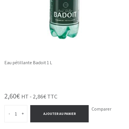
Eau pétillante Badoit 1 L
2,60
€
HT -
2,86
€
TTC
Comparer
-
+
AJOUTER AU PANIER