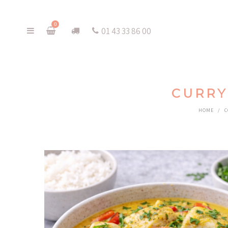
0
01 43 33 86 00
CURRY
HOME
/
C