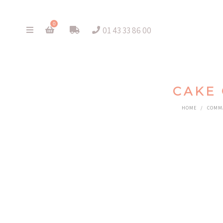
0
01 43 33 86 00
CAKE
HOME
/
COMMA