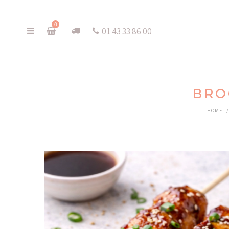
0
01 43 33 86 00
BRO
HOME
/