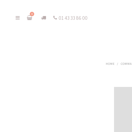
0
01 43 33 86 00
HOME
/
COMMA