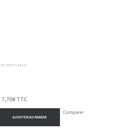
ÛTES RECYCLABLES
-
7,70
€
TTC
Comparer
AJOUTER AU PANIER