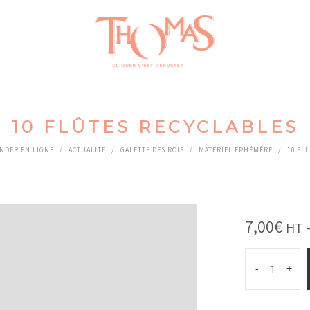
10 FLÛTES RECYCLABLES
NDER EN LIGNE
/
ACTUALITÉ
/
GALETTE DES ROIS
/
MATÉRIEL EPHÉMÈRE
/
10 FL
7,00
€
HT 
-
+