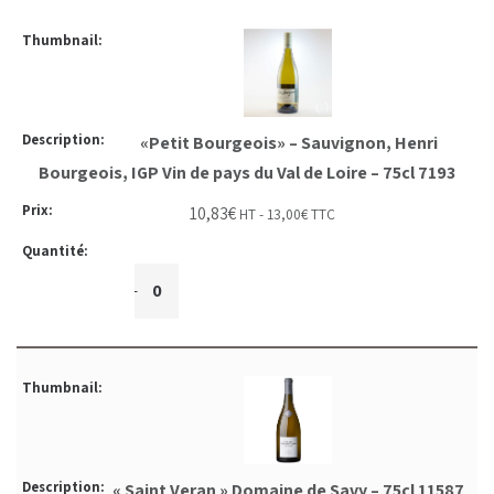
«Petit Bourgeois» – Sauvignon, Henri
Bourgeois, IGP Vin de pays du Val de Loire – 75cl 7193
10,83
€
HT -
13,00
€
TTC
+
-
« Saint Veran » Domaine de Savy – 75cl 11587