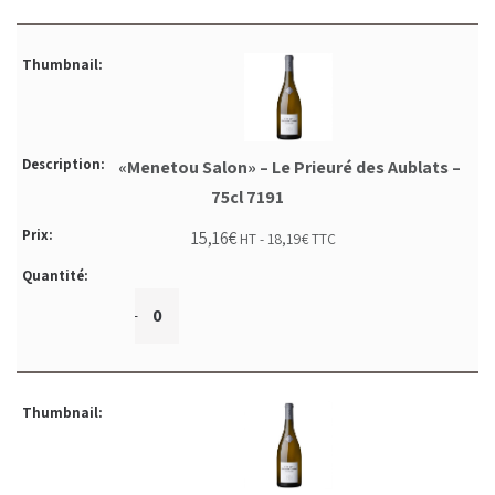
«Menetou Salon» – Le Prieuré des Aublats –
75cl 7191
15,16
€
HT -
18,19
€
TTC
+
-