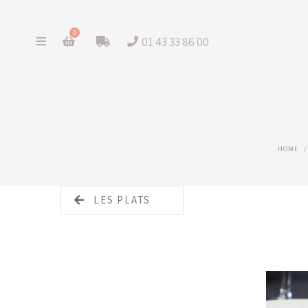
0
01 43 33 86 00
HOME
/
LES PLATS