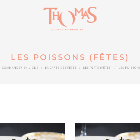
LES POISSONS (FÊTES)
COMMANDER EN LIGNE
/
LA CARTE DES FETES
/
LES PLATS (FÊTES)
/
LES POISSONS