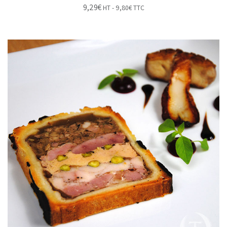
9,29
€
HT -
9,80
€
TTC