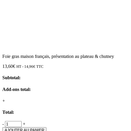
Foie gras maison français, présentation au plateau & chutney
13,60
€
HT -
14,96
€
TTC
Subtotal:
Add-ons total:
+
Total:
-
+
AJOUTER AU PANIER