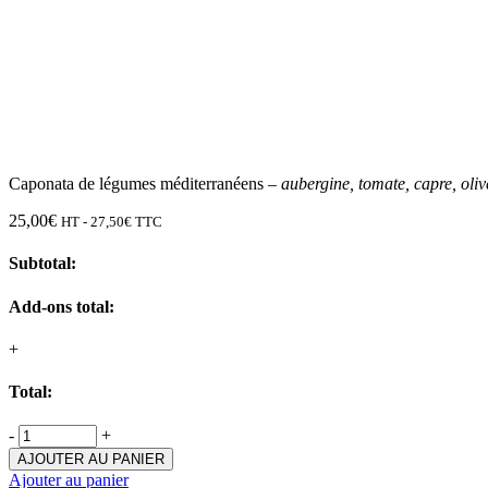
Caponata de légumes méditerranéens –
aubergine, tomate, capre, oli
25,00
€
HT -
27,50
€
TTC
Subtotal:
Add-ons total:
+
Total:
-
+
AJOUTER AU PANIER
Ajouter au panier